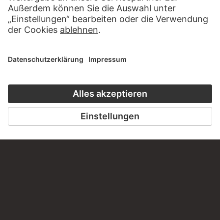
diesem Werk?
SCHREIBEN SIE UNS
PERMALINK
staedelmuseum.de/go/ds/5870z
LETZTE AKTUALISIERUNG
14.07.2026