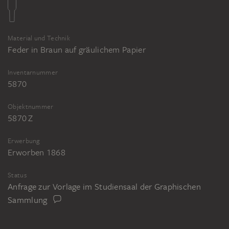
Dienerin das Haupt des Holofernes. Berlin,
Staatliche Museen Preußischer
Kulturbesitz, Kupferstichkabinett, Inv. Nr.
Material und Technik
KdZ 3791
Feder in Braun auf gräulichem Papier
Hendrik Goudt, Judith übergibt der
Inventarnummer
Dienerin das Haupt des Holofernes
5870
(Recto). St. Petersburg, Eremitage, Inv.
Objektnummer
Nr. 4763
5870 Z
Erwerbung
Erworben 1868
Status
Anfrage zur Vorlage im Studiensaal der Graphischen
Sammlung