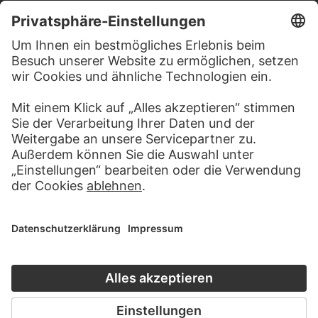
KONTAKT
Haben Sie Anregungen, Fragen oder Informationen zu
diesem Werk?
SCHREIBEN SIE UNS
PERMALINK
staedelmuseum.de/go/ds/3888z
LETZTE AKTUALISIERUNG