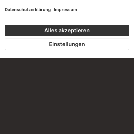
Haben Sie Anregungen, Fragen oder Informationen zu
diesem Werk?
SCHREIBEN SIE UNS
PERMALINK
staedelmuseum.de/go/ds/3231z
LETZTE AKTUALISIERUNG
14.07.2026