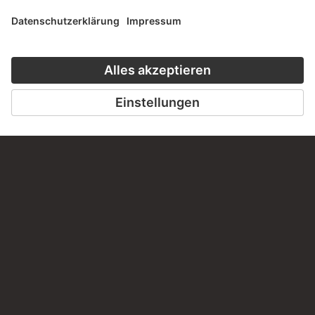
Haben Sie Anregungen, Fragen oder Informationen zu
diesem Werk?
SCHREIBEN SIE UNS
PERMALINK
staedelmuseum.de/go/ds/3835z
LETZTE AKTUALISIERUNG
14.07.2026