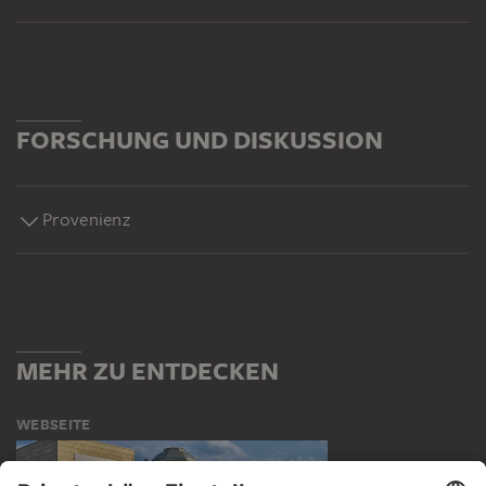
FORSCHUNG UND DISKUSSION
Provenienz
MEHR ZU ENTDECKEN
WEBSEITE