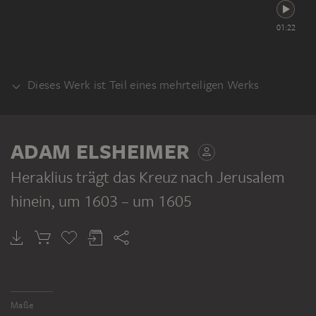
01:22
Dieses Werk ist Teil eines mehrteiligen Werks
ALTAR
ADAM ELSHEIMER
Heraklius trägt das Kreuz nach Jerusalem
hinein
, um 1603 – um 1605
ADAM ELSHEIMER
Kreuzaltar
Maße