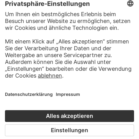
MEHR ZU ENTDECKEN
PODCAST
DIGITORIAL
HÖRERLEBNIS
LESETIPP FÜ
ZUM PODCAST
ZUM DIGITORI