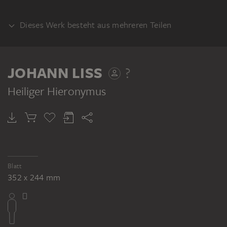
Dieses Werk besteht aus mehreren Teilen
VERSO
JOHANN LISS
?
Heiliger Hieronymus
JOHANN LISS ?
Unfertige Köpfe mit Heiligen in Kreisen komponiert
Blatt
352 x 244 mm