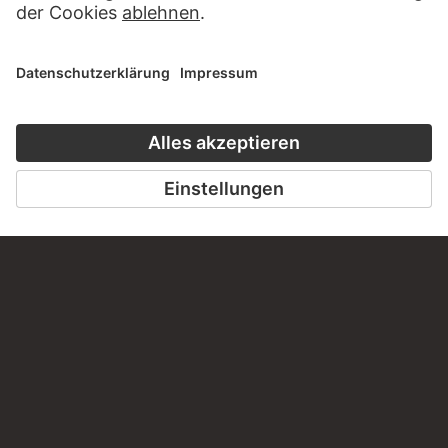
SCHREIBEN SIE UNS
PERMALINK
staedelmuseum.de/go/ds/15217z
LETZTE AKTUALISIERUNG
14.07.2026
RECHTLICHES