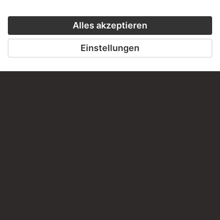
KONTAKT
Haben Sie Anregungen, Fragen oder Informationen zu
diesem Werk?
SCHREIBEN SIE UNS
PERMALINK
staedelmuseum.de/go/ds/5869z
LETZTE AKTUALISIERUNG