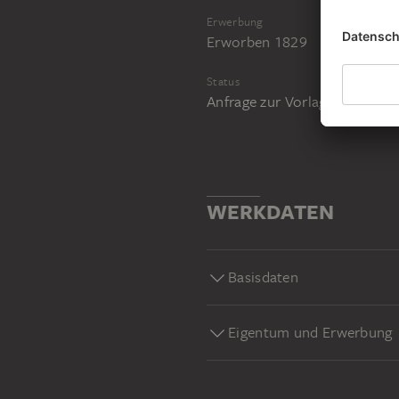
Erwerbung
Erworben 1829
Status
Anfrage zur Vorlage im Stud
WERKDATEN
Basisdaten
Eigentum und Erwerbung