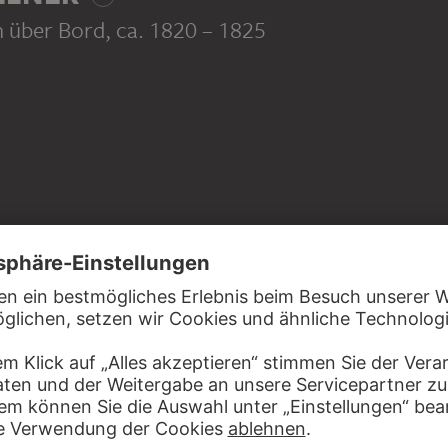
n über Bord
, ca. 1820 – 1825