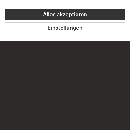
KONTAKT
Haben Sie Anregungen, Fragen oder Informationen zu
diesem Werk?
SCHREIBEN SIE UNS
PERMALINK
staedelmuseum.de/go/ds/dzf175