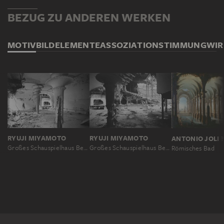
BEZUG ZU ANDEREN WERKEN
MOTIV
BILDELEMENTE
ASSOZIATION
STIMMUNG
WI
RYUJI MIYAMOTO
RYUJI MIYAMOTO
Großes Schauspielhaus Berlin
Großes Schauspielhaus Berlin
Römisches Bad