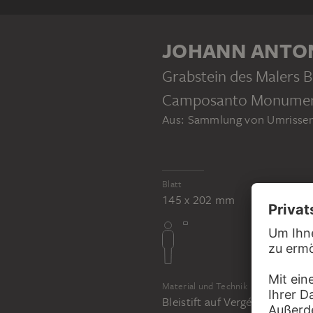
KLEBEBAND
JOHANN ANTO
Grabstein des Malers 
Camposanto Monumenta
Aus: Sammlung von Umrissen 
JOHANN ANTON RAMBOUX
Sammlung von Umrissen und Durchzeichnungen, Band 2
Blatt
145 x 202 mm
Material und Technik
Bleistift auf Vergépapier