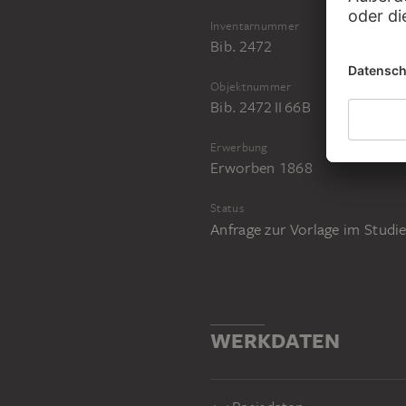
Inventarnummer
Bib. 2472
Objektnummer
Bib. 2472 II 66B
Erwerbung
Erworben 1868
Status
Anfrage zur Vorlage im Stud
WERKDATEN