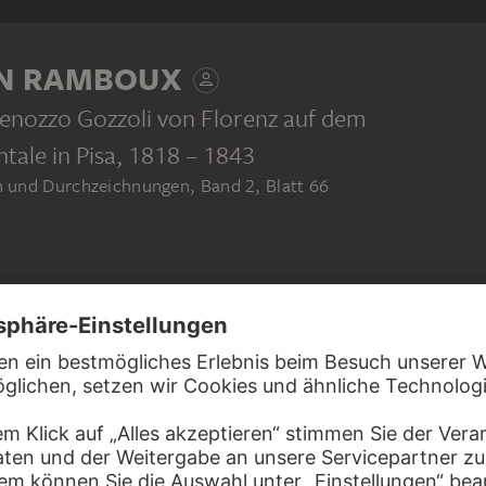
N RAMBOUX
Benozzo Gozzoli von Florenz auf dem
le in Pisa
, 1818 – 1843
und Durchzeichnungen, Band 2, Blatt 66