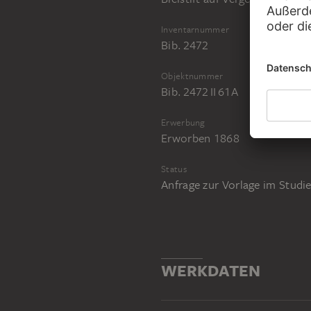
Inventarnummer
Bib. 2472
Objektnummer
Bib. 2472 II 61A
Erwerbung
Erworben 1868
Status
Anfrage zur Vorlage im Stud
WERKDATEN