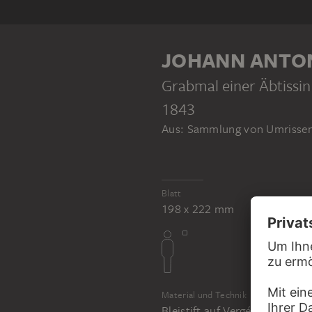
KLEBEBAND
JOHANN ANTO
Grabmal einer Äbtissin
1843
Aus: Sammlung von Umrissen 
JOHANN ANTON RAMBOUX
Sammlung von Umrissen und Durchzeichnungen, Band 2
Blatt
198 x 222 mm
Material und Technik
Bleistift auf Vergépapier