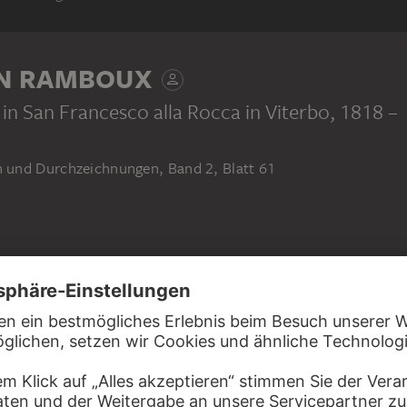
N RAMBOUX
 in San Francesco alla Rocca in Viterbo
, 1818 –
und Durchzeichnungen, Band 2, Blatt 61