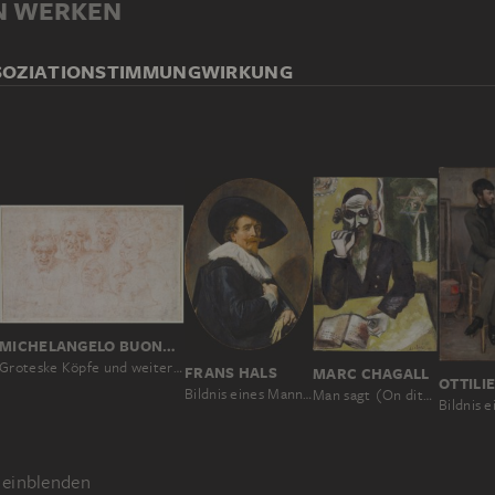
N WERKEN
SOZIATION
STIMMUNG
WIRKUNG
MICHELANGELO BUONARROTI, MICHELANGELO BUONARROTI; SCHULE
Groteske Köpfe und weitere Studien
FRANS HALS
MARC CHAGALL
Bildnis eines Mannes
Man sagt (On dit); Der Rabbiner
einblenden