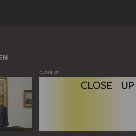
RÄT
IL (TIER)
MANN
EN
CLOSE UP