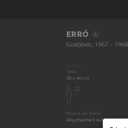
ERRÓ
Goebbels
, 1967 – 1968
Maße
38 x 46 cm
Material und Technik
Alkydharzlack auf Leinwand