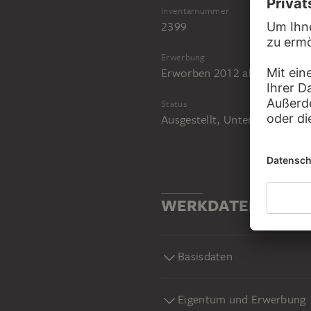
Inventarnummer
2399
Erwerbung
Erworben 2012 als Schenkung
Status
Ausgestellt, Untergeschoss,
WERKDATEN
Basisdaten
Eigentum und Erwerbung