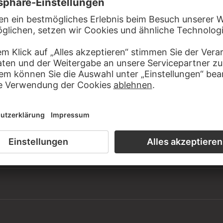
 des Künstlers
 Gegenwartskunst, Raum 25