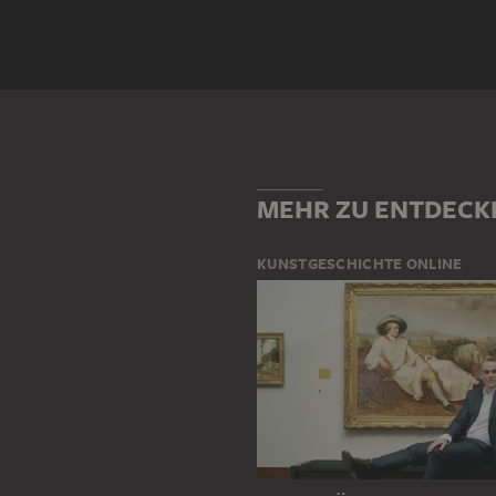
Motivgattung
COMIC
KARIKATUR
PORT
Motiv
JOSEPH GOEBBELS
KÖRPERTE
MEHR ZU ENTDECK
KUNSTGESCHICHTE ONLINE