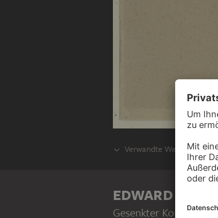
Verwandte Werke
TEIL DESSELBEN WERKPROZESSE
EDWARD VON S
Gesenkter Kopf eines Ca