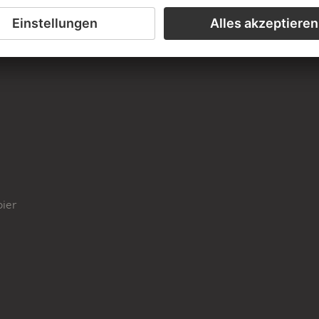
 Rom
, ca. 1855
pier