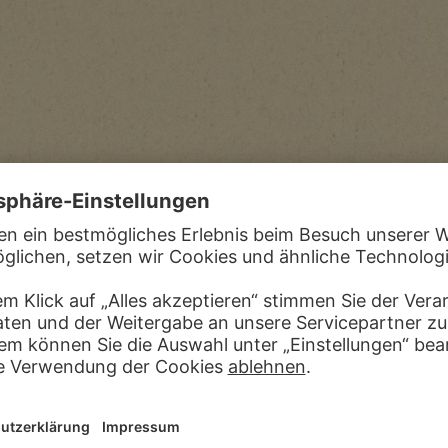
S
TEINLE
rdinal Penitenziario maggiore, in der heiligen