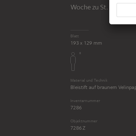
Woche zu St. Peter in
EDWARD VON STEINLE
Blatt
EDWARD VON STEINLE
Ein Cardinal Penitenziario maggiore, in der heiligen Woche zu St. Peter in Rom
193 x 129 mm
Ein Cardinal Penitenziario maggiore, in der heiligen Woche zu St. Peter in Rom
Material und Technik
Bleistift auf braunem Velinpa
Inventarnummer
7286
Objektnummer
7286 Z