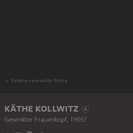
Externe verwandte Werke
DRUCKPLATTE
Käthe Kollwitz: Gesenkter Frauenkopf,
KÄTHE KOLLWITZ
Druckplatte. Stiftung Archiv der Akademie
der Künste, Kunstsammlung, Berlin
Gesenkter Frauenkopf
, 1905?