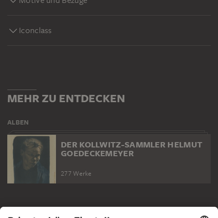
Iconclass
MEHR ZU ENTDECKEN
ALBEN
DER KOLLWITZ-SAMMLER HELMUT
GOEDECKEMEYER
277 Werke
WEBSEITE