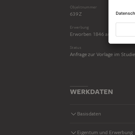
Objektnummer
639 Z
Erwerbung
Erworben 1846 aus der Samm
Status
Anfrage zur Vorlage im Stud
WERKDATEN
Basisdaten
Eigentum und Erwerbung