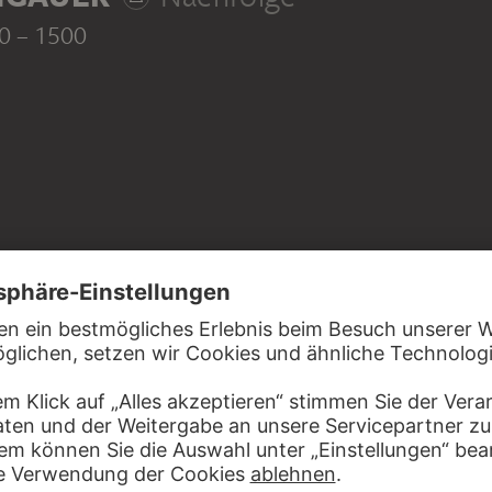
80 – 1500
em Büttenpapier