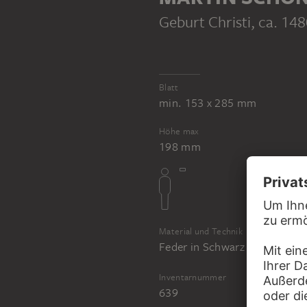
Geburt Christi
, ca. 14
Blatt
min. 153 x 285 mm
Höhe max
198 mm
Material und Technik
Feder in Schwarz auf gerippt
Inventarnummer
639