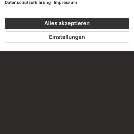
Haben Sie Anregungen, Fragen oder Informationen zu
diesem Werk?
SCHREIBEN SIE UNS
PERMALINK
staedelmuseum.de/go/ds/16027z
LETZTE AKTUALISIERUNG
14.07.2026