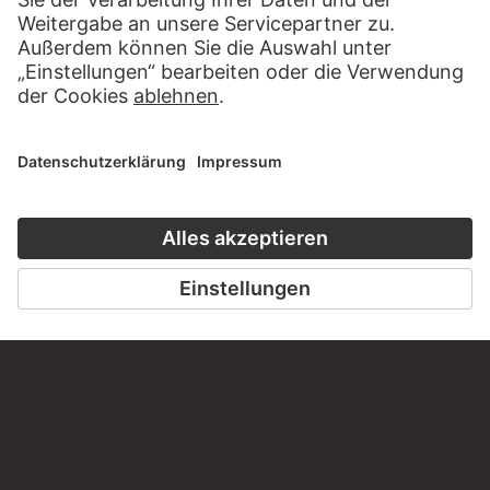
diesem Werk?
SCHREIBEN SIE UNS
PERMALINK
staedelmuseum.de/go/ds/13106-13107vz
LETZTE AKTUALISIERUNG
14.07.2026
RECHTLICHES