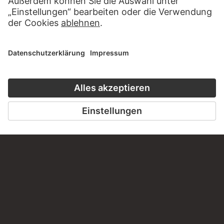
KONTAKT
Haben Sie Anregungen, Fragen oder Informationen zu
diesem Werk?
SCHREIBEN SIE UNS
PERMALINK
staedelmuseum.de/go/ds/sg2954d
LETZTE AKTUALISIERUNG
14.07.2026