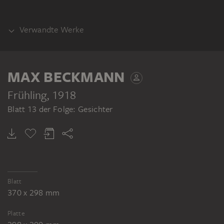
Verwandte Werke
ANDERER DRUCKZUSTAND
MAX BECKMANN
Frühling
, 1918
Blatt 13 der Folge: Gesichter
MAX BECKMANN
Frühling
Blatt
370 x 298 mm
Platte