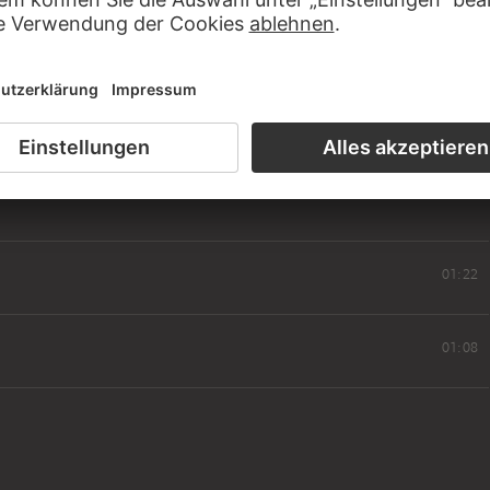
70er-Jahren zusammengetragene Konvolut repräsentiert auf
wicklung des Mediums Fotografie.
01:22
01:08