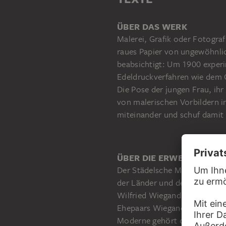
ÜBER DAS WERK
Malerei, Grafik oder Fotograf
raues Papier von ungewöhnli
beabsichtigt: Um 1900 exper
Edeldruckverfahren wie dem 
Die Pose der jungen Frau, ihr
von malerischen Vorbildern i
miteinander und schuf dami
ÜBER DIE ERWERBUNG
Der Städelsche Museums-Verei
der Länder und der Hessische
Wilfried Wiegand. Einen Tei
Ehepaars Wiegand. Mit etwa 2
Moderne gehört die Sammlung