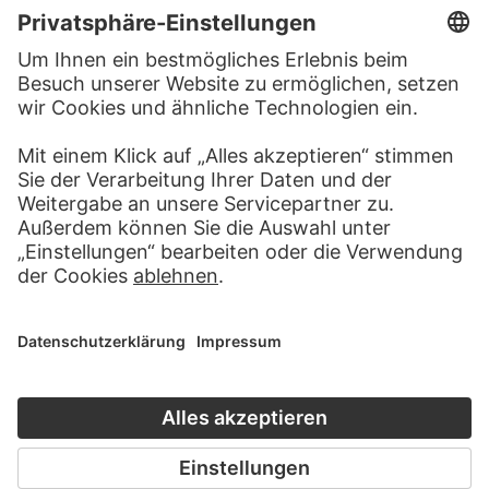
KONTAKT
Haben Sie Anregungen, Fragen oder Informationen zu
diesem Werk?
SCHREIBEN SIE UNS
PERMALINK
staedelmuseum.de/go/ds/sg471z
LETZTE AKTUALISIERUNG
14.07.2026