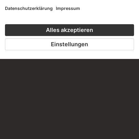
Haben Sie Anregungen, Fragen oder Informationen zu
diesem Werk?
SCHREIBEN SIE UNS
PERMALINK
staedelmuseum.de/go/ds/15776z
LETZTE AKTUALISIERUNG
14.07.2026