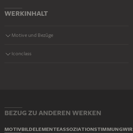
WERKINHALT
Motive und Bezüge
Iconclass
BEZUG ZU ANDEREN WERKEN
MOTIV
BILDELEMENTE
ASSOZIATION
STIMMUNG
WI