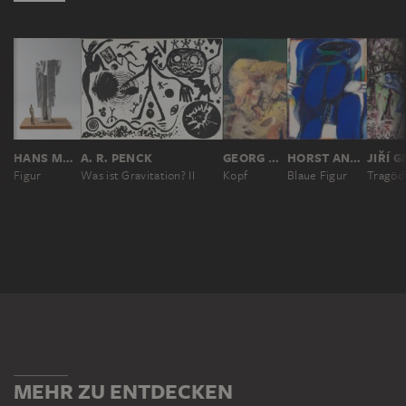
HANS METTEL
A. R. PENCK
GEORG BASELITZ
HORST ANTES
Figur
Was ist Gravitation? II
Kopf
Blaue Figur
Tragödi
MEHR ZU ENTDECKEN