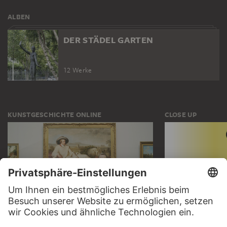
ALBEN
DER STÄDEL GARTEN
12 Werke
KUNSTGESCHICHTE ONLINE
CLOSE UP
DER STÄDEL KURS
CLOSE UP
ZUR MODERNE