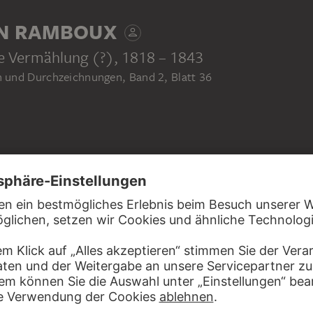
N RAMBOUX
ne Vermählung (?)
, 1818 – 1843
und Durchzeichnungen, Band 2, Blatt 36
weiß gehöht (oxidiert), auf blau meliertem Papier