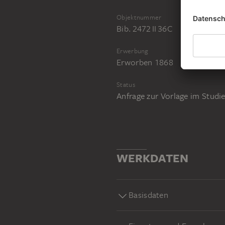
Objektnummer
Bib. 2472 II 36C
Erwerbung
Erworben 1868
Status
Anfrage zur Vorlage im Stud
WERKDATEN
Basisdaten