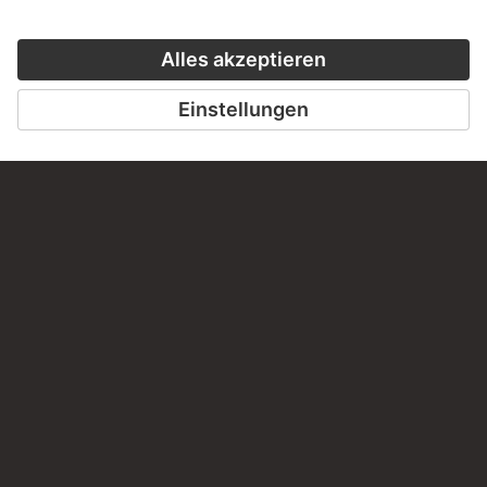
BESUCHEN SIE DAS
STÄDEL MUSEUM
ZUR WEBSEITE
KONTAKT
Haben Sie Anregungen, Fragen oder Informationen zu
diesem Werk?
SCHREIBEN SIE UNS