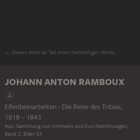
Dieses Werk ist Teil eines mehrteiligen Werks
KLEBEBAND
JOHANN ANTON RAMBOUX
Elfenbeinarbeiten - Die Reise des Tobias
,
1818 – 1843
JOHANN ANTON RAMBOUX
Aus: Sammlung von Umrissen und Durchzeichnungen,
Sammlung von Umrissen und Durchzeichnungen, Band 2
Band 2, Blatt 33