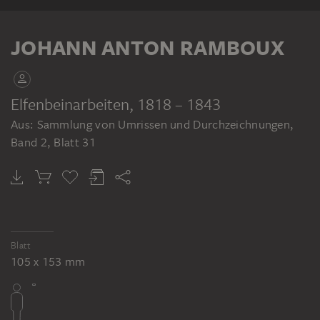
KLEBEBAND
JOHANN ANTON RAMBOUX
Elfenbeinarbeiten
, 1818 – 1843
Aus: Sammlung von Umrissen und Durchzeichnungen,
JOHANN ANTON RAMBOUX
Band 2, Blatt 31
Sammlung von Umrissen und Durchzeichnungen, Band 2
Blatt
105 x 153 mm