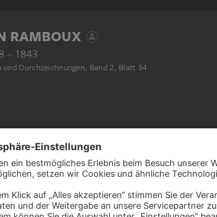
N RAMBOUX
8 – 1843
und Durchzeichnungen, Band 2, Blatt 34