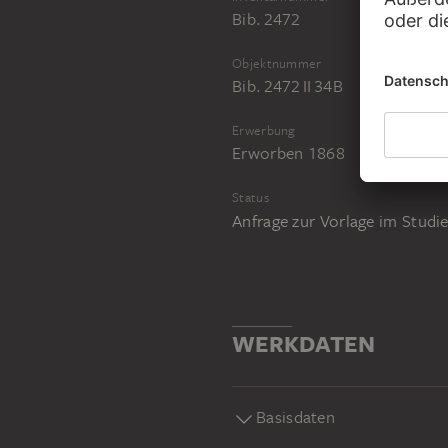
Bib. 2472
Objektnummer
Bib. 2472 II 34B
Erwerbung
Erworben 1868
Status
Anfrage zur Vorlage im Stud
WERKDATEN
Basisdaten