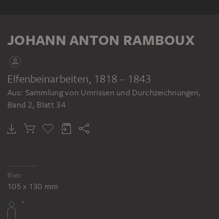
KLEBEBAND
JOHANN ANTON RAMBOUX
Elfenbeinarbeiten
, 1818 – 1843
Aus: Sammlung von Umrissen und Durchzeichnungen,
JOHANN ANTON RAMBOUX
Band 2, Blatt 34
Sammlung von Umrissen und Durchzeichnungen, Band 2
Blatt
105 x 130 mm