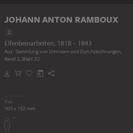
KLEBEBAND
JOHANN ANTON RAMBOUX
Elfenbeinarbeiten
, 1818 – 1843
Aus: Sammlung von Umrissen und Durchzeichnungen,
JOHANN ANTON RAMBOUX
Band 2, Blatt 32
Sammlung von Umrissen und Durchzeichnungen, Band 2
Blatt
105 x 152 mm