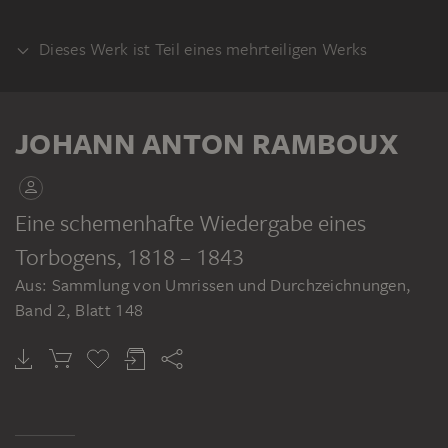
Dieses Werk ist Teil eines mehrteiligen Werks
KLEBEBAND
JOHANN ANTON RAMBOUX
Eine schemenhafte Wiedergabe eines
Torbogens
, 1818 – 1843
JOHANN ANTON RAMBOUX
Aus: Sammlung von Umrissen und Durchzeichnungen,
Sammlung von Umrissen und Durchzeichnungen, Band 2
Band 2, Blatt 148