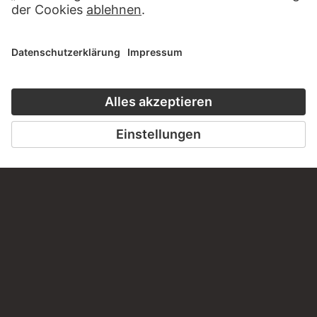
KONTAKT
Haben Sie Anregungen, Fragen oder Informationen zu
diesem Werk?
SCHREIBEN SIE UNS
PERMALINK
staedelmuseum.de/go/ds/bib2472ii148d
LETZTE AKTUALISIERUNG
14.07.2026