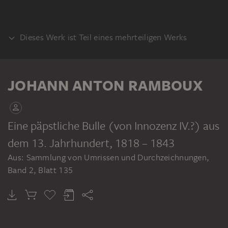
Dieses Werk ist Teil eines mehrteiligen Werks
KLEBEBAND
JOHANN ANTON RAMBOUX
Eine päpstliche Bulle (von Innozenz IV.?) aus
dem 13. Jahrhundert
, 1818 – 1843
JOHANN ANTON RAMBOUX
Aus: Sammlung von Umrissen und Durchzeichnungen,
Sammlung von Umrissen und Durchzeichnungen, Band 2
Band 2, Blatt 135