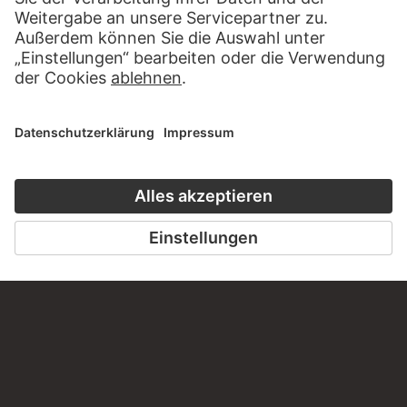
KONTAKT
Haben Sie Anregungen, Fragen oder Informationen zu
diesem Werk?
SCHREIBEN SIE UNS
PERMALINK
staedelmuseum.de/go/ds/bib2472ii135b
LETZTE AKTUALISIERUNG