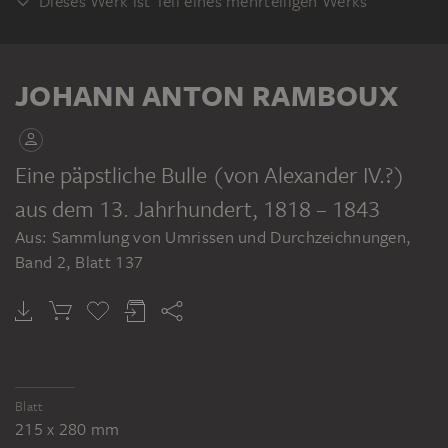
Dieses Werk ist Teil eines mehrteiligen Werks
KLEBEBAND
JOHANN ANTON RAMBOUX
Eine päpstliche Bulle (von Alexander IV.?)
aus dem 13. Jahrhundert
, 1818 – 1843
JOHANN ANTON RAMBOUX
Aus: Sammlung von Umrissen und Durchzeichnungen,
Sammlung von Umrissen und Durchzeichnungen, Band 2
Band 2, Blatt 137
Blatt
215 x 280 mm