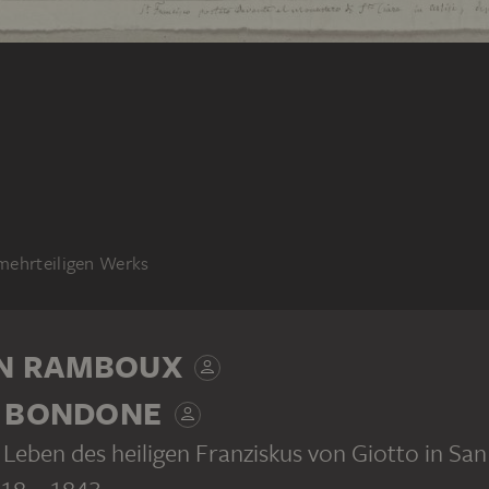
 mehrteiligen Werks
N RAMBOUX
I BONDONE
eben des heiligen Franziskus von Giotto in San
818 – 1843