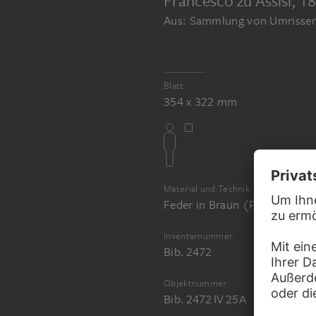
Aus: Sammlung von Umrissen 
JOHANN ANTON RAMBOUX
Sammlung von Umrissen und Durchzeichnungen, Band 4
Blatt
354 x 322 mm
Material und Technik
Feder in Braun (Pause?), allse
Inventarnummer
Bib. 2472
Objektnummer
Bib. 2472 IV 25A