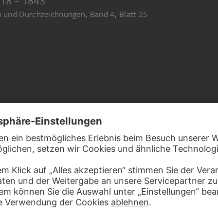
und Durchzeichnungen, Band 4, Blatt 25
itige Einfassungslinie, auf Vergépapier