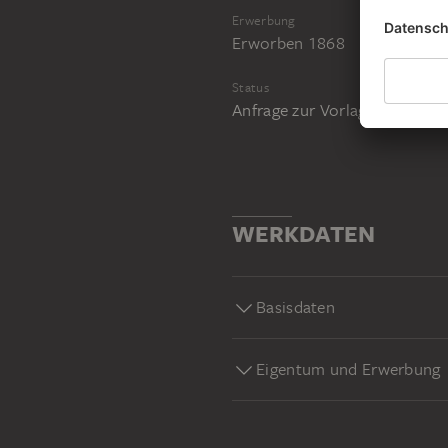
Erwerbung
Erworben 1868
Status
Anfrage zur Vorlage im Stud
WERKDATEN
Basisdaten
Eigentum und Erwerbung