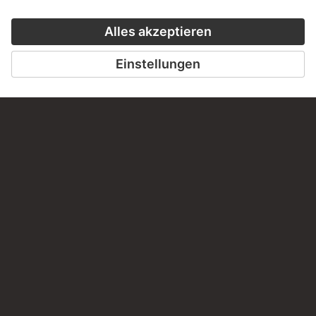
SCHREIBEN SIE UNS
PERMALINK
staedelmuseum.de/go/ds/2785z
LETZTE AKTUALISIERUNG
14.07.2026
RECHTLICHES