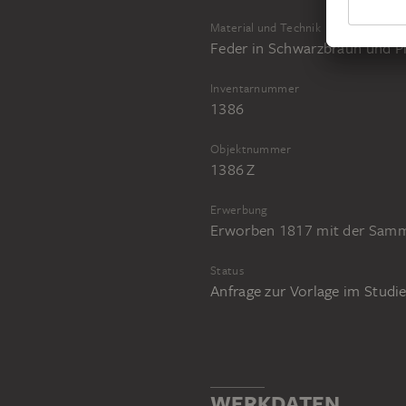
Material und Technik
Feder in Schwarzbraun und Pi
Inventarnummer
1386
Objektnummer
1386 Z
Erwerbung
Erworben 1817 mit der Sam
Status
Anfrage zur Vorlage im Stud
WERKDATEN