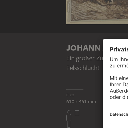
JOHANN ALBRE
Ein großer Zug von Mä
Felsschlucht
Blatt
610 x 461 mm