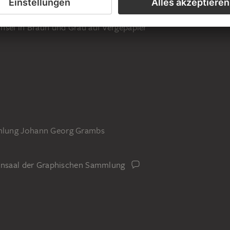
nsel in Braun und Grau auf Vergépapier
mlung Johann Georg Grambs
iensaal der Graphischen Sammlung