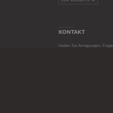
KONTAKT
Haben Sie Anregungen, Frage
SCHREIBEN SIE UNS
PERMALINK
staedelmuseum.de/go/ds/138