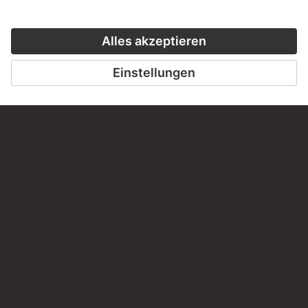
SCHREIBEN SIE UNS
PERMALINK
staedelmuseum.de/go/ds/sg3246z
LETZTE AKTUALISIERUNG
14.07.2026
RECHTLICHES
Impressum