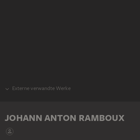
Externe verwandte Werke
VORLAGE
Byzantinisch, 12. Jahrhundert (?): Die vier
JOHANN ANTON RAMBOUX
Evangelisten, Mosaik. San Marco, Venedig