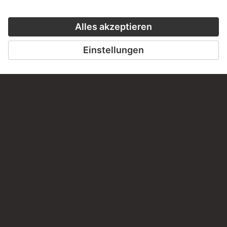
ZUM PODCAST
ZUM ONLINEK
KONTAKT
Haben Sie Anregungen, Fragen oder Informationen zu
diesem Werk?
SCHREIBEN SIE UNS
PERMALINK