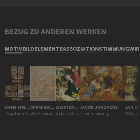
BEZUG ZU ANDEREN WERKEN
MOTIV
BILDELEMENTE
ASSOZIATION
STIMMUNG
WI
HANS HOLBEIN D. Ä.
PARMIGIANINO
MEISTER DES PFULLENDORFER ALTARS, BARTHOLOMÄUS ZEITBLOM; WERKSTATT ?
JACOB JORDAENS
Flügel und Predella des Frankfurter Dominikaneraltars
Die Anbetung der Könige
Geburt Christi
Hirtenanbetung