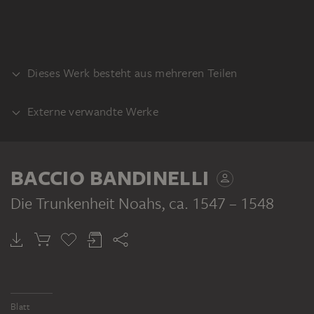
Dieses Werk besteht aus mehreren Teilen
Externe verwandte Werke
VERSO
TEIL DESSELBEN WERKPROZESSES
Baccio Bandinelli: Die Trunkenheit Noahs,
BACCIO BANDINELLI
ca. 1550, rote Kreide auf Papier, 310 x 435
mm. Inv. Nr. 6921 F, Gabinetto dei disegni
Die Trunkenheit Noahs
, ca. 1547 – 1548
e delle stampe degli Uffizi, Florenz
BACCIO BANDINELLI
Baluster einer Balustrade
Blatt