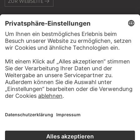
ZUR WEBSEITE
KONTAKT
Haben Sie Anregungen, Fragen oder Informationen zu
diesem Werk?
SCHREIBEN SIE UNS
PERMALINK
staedelmuseum.de/go/ds/321vz