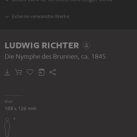
Externe verwandte Werke
RECTO
AUSFÜHRUNG
Titelbild zu dem Märchen "Die Nymphe
LUDWIG RICHTER
des Brunnen", farbige Lithographie,
verwendet in: Johann Karl August Musäus:
Die Nymphe des Brunnen
, ca. 1845
Volksmärchen der Deutschen, Leipzig 1845
LUDWIG RICHTER
Die Nymphe des Brunnen
Blatt
188 x 126 mm