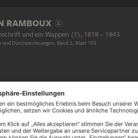
N RAMBOUX
Inschrift und ein Wappen (?)
, 1818 – 1843
 und Durchzeichnungen, Band 2, Blatt 153