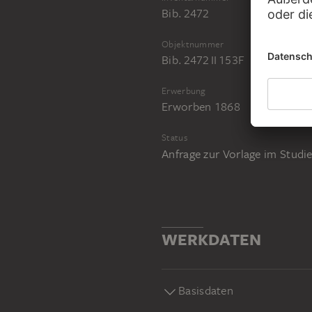
Bib. 2472
Objektnummer
Bib. 2472 II 153F
Erwerbung
Erworben 1868
Status
Anfrage zur Vorlage im Stud
WERKDATEN
Basisdaten