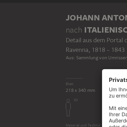
KLEBEBAND
JOHANN ANTO
nach
ITALIENIS
Detail aus dem Portal 
Ravenna
, 1818 – 1843
Aus: Sammlung von Umrissen 
JOHANN ANTON RAMBOUX
Sammlung von Umrissen und Durchzeichnungen, Band 2
Blatt
218 x 340 mm
Material und Technik