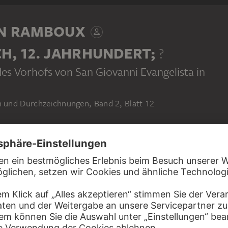
N RAMBOUX
CH, 12. JAHRHUNDERT;
?
des Vorhofs von San Giovanni Evangelista in
und Durchzeichnungen, Band 2, Blatt 12