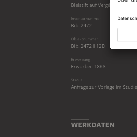
Bleistift auf Vergépapier
Inventarnummer
Bib. 2472
Objektnummer
Bib. 2472 II 12D
Erwerbung
Erworben 1868
Status
Anfrage zur Vorlage im Stud
WERKDATEN