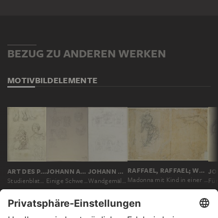
BEZUG ZU ANDEREN WERKEN
MOTIV
BILDELEMENTE
RAFFAEL, RAFFAEL; WERKSTATT
ART DES PARMIGIANINO ?
JOHANN ANTON RAMBOUX
JOHANN ANTON RAMBOUX
Madonna mit Kind in einer Glorie; zwei Armstudien
Studienblatt: Madonna, drei Füße, ein weibliches Brustbild
Einige Schwestern, die sich in den Orden des heiligen Franziskus einkleiden lassen, sowie andere Abbildungen aus einem Officinolo oder Breviarium Romanum (?) in der Bibliothek von Siena
Wandgemälde in San Piero a Grado in Pisa