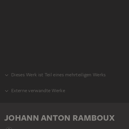
Dieses Werk ist Teil eines mehrteiligen Werks
Externe verwandte Werke
KLEBEBAND
VORLAGE
Giotto di Bondone: Fresken der
JOHANN ANTON RAMBOUX
Franziskuslegende. San Francesco,
Oberkirche, Assisi