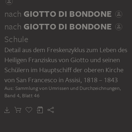
JOHANN ANTON RAMBOUX
nach
GIOTTO DI BONDONE
Sammlung von Umrissen und Durchzeichnungen, Band 4
nach
GIOTTO DI BONDONE
Schule
Detail aus dem Freskenzyklus zum Leben des
Heiligen Franziskus von Giotto und seinen
Schülern im Hauptschiff der oberen Kirche
von San Francesco in Assisi
, 1818 – 1843
Aus: Sammlung von Umrissen und Durchzeichnungen,
Band 4, Blatt 46