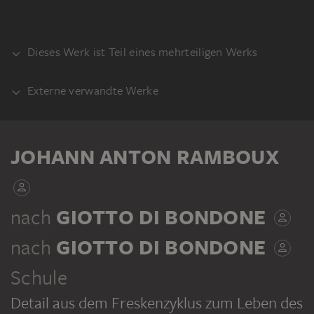
Dieses Werk ist Teil eines mehrteiligen Werks
Externe verwandte Werke
KLEBEBAND
VORLAGE
Giotto di Bondone: Fresken der
JOHANN ANTON RAMBOUX
Franziskuslegende. San Francesco,
Oberkirche, Assisi
JOHANN ANTON RAMBOUX
nach
GIOTTO DI BONDONE
Sammlung von Umrissen und Durchzeichnungen, Band 4
nach
GIOTTO DI BONDONE
Schule
Detail aus dem Freskenzyklus zum Leben des