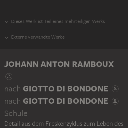
Dieses Werk ist Teil eines mehrteiligen Werks
Externe verwandte Werke
KLEBEBAND
VORLAGE
Giotto di Bondone: Fresken der
JOHANN ANTON RAMBOUX
Franziskuslegende. San Francesco,
Oberkirche, Assisi
JOHANN ANTON RAMBOUX
nach
GIOTTO DI BONDONE
Sammlung von Umrissen und Durchzeichnungen, Band 4
nach
GIOTTO DI BONDONE
Schule
Detail aus dem Freskenzyklus zum Leben des