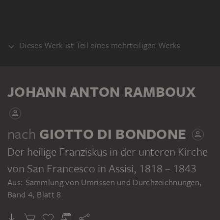
Dieses Werk ist Teil eines mehrteiligen Werks
KLEBEBAND
JOHANN ANTON RAMBOUX
nach
GIOTTO DI BONDONE
Der heilige Franziskus in der unteren Kirche
JOHANN ANTON RAMBOUX
Sammlung von Umrissen und Durchzeichnungen, Band 4
von San Francesco in Assisi
, 1818 – 1843
Aus: Sammlung von Umrissen und Durchzeichnungen,
Band 4, Blatt 8