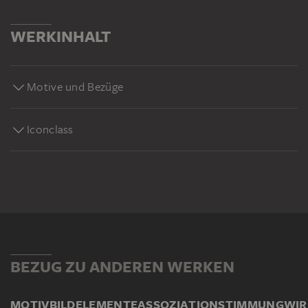
WERKINHALT
Motive und Bezüge
Iconclass
BEZUG ZU ANDEREN WERKEN
MOTIV
BILDELEMENTE
ASSOZIATION
STIMMUNG
WI