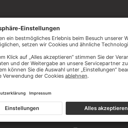
räulichem Karton
ass des Künstlers