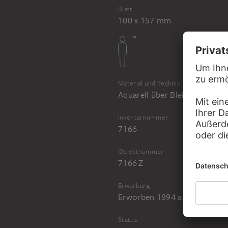
Blatt
100 x 157 mm
Material und Technik
Aquarell über Bleistift auf g
Inventarnummer
7166
Objektnummer
7166 Z
Erwerbung
Erworben 1894 aus dem Nachl
Status