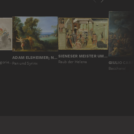
SIENESER MEISTER UM 1430
ADAM ELSHEIMER; NACHFOLGE
Raub der Helena
Flora und Zephyr (Allgorie auf den Frühling)
Pan und Syrinx
Bacchanal