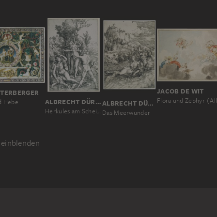
JACOB DE WIT
NTERBERGER
ALBRECHT DÜRER
d Hebe
ALBRECHT DÜRER
Herkules am Scheideweg (Die Eifersucht; Der große Satyr)
Das Meerwunder
einblenden
ARSTELLUNG
NN
NATURA