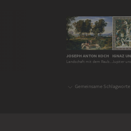
JOSEPH ANTON KOCH
IGNAZ U
Landschaft mit dem Raub des Hylas
Jupiter un
Gemeinsame Schlagworte 
Motivgattung
HISTORIE
MYTHOLOGISCHE D
Motiv
DEMOGORGON
FRAU
MA