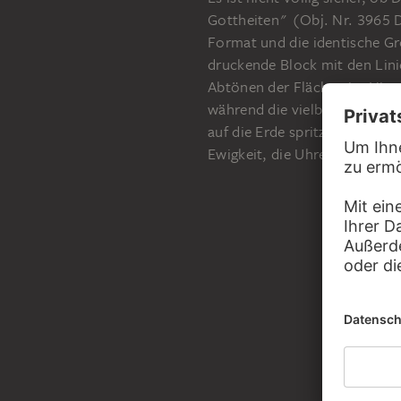
Gottheiten" (Obj. Nr. 3965 D
Format und die identische Grö
druckende Block mit den Linie
Abtönen der Flächen im Hinte
während die vielbrüstige Mutte
auf die Erde spritzt. Die sic
Ewigkeit, die Uhren auf die V