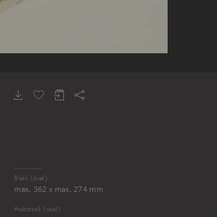
Blatt (oval)
max. 362 x max. 274 mm
Holzstock (oval)