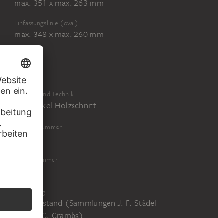
max. 351 x max. 263 mm
Einfassungslinie (oval)
max. 348 x max. 260 mm
Material und Technik
Helldunkel-Holzschnitt
Inventarnummer
3971
Objektnummer
3971 D
Erwerbung
Alter Bestand (Sammlungen J. F. Städel
oder J. G. Grambs)