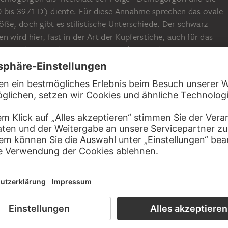
 bis 3971 D) diente. Für diese Annahme sprechen das ovale
ße, doch gibt es stilistische Unterschiede. Der schwarz
n wird hier, fast in der Art der Kupferstiche, auch für das
rgrund verwendet. Demogorgon dirigiert die Gestirne,
r Natur in einer Blase sitzt, aus der sie Pflanzen und Tiere
h in den eigenen Schwanz beißende Schlange verweist auf die
ergänglichkeit der Welt.