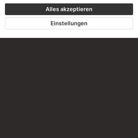
SCHREIBEN SIE UNS
PERMALINK
staedelmuseum.de/go/ds/6155z
LETZTE AKTUALISIERUNG
14.07.2026
RECHTLICHES